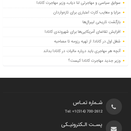
سوابق سیاسی و مهاجرتی لنا دیاب، وزیر مهاجرت کانادا
مزایا و معایب کارت اعتباری برای تازه‌واردان
بازگشت تاریخی لیبرال‌ها
افزایش تقاضای آمریکایی‌ها برای شهروندی کانادا
شغل اول در کانادا: از تهیه رزومه تا مصاحبه
آنچه هر مهاجری باید درباره مالیات در کانادا بداند
وزیر جدید مهاجرت کانادا کیست؟
شـماره تمـاس
Tel: +1(514) 700-2612
پسـت الـکترونیـکی