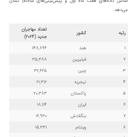
اساس داده‌های هفت ماه اول و پیش‌بینی‌های سالانه) نشان
می‌دهد:
تعداد مهاجران
رتبه
کشور
جدید (۲۰۲۴)
۱
هند
۱۴۸,۸۹۴
۲
فیلیپین
۳۵,۳۸۸
۳
چین
۳۲,۶۶۵
۴
نیجریه
۲۱,۳۱۲
۵
پاکستان
۲۰,۳۸۳
۶
ایران
۱۸,۱۱۴
۷
بنگلادش
۱۶,۹۳۰
۸
ویتنام
۱۵,۳۳۱