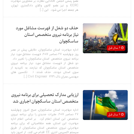
عضو رسمی انجمن کانادایی نظارت بر مشاورین مهاجرت
ICCRC و نیز عضو کانون وکلای دادگستری تهران،
هر جمعه اجرا می شود. این […]
حذف دو شغل از فهرست مشاغل مورد
نیاز برنامه نیروی متخصص استان
ساسکچوان
6 سال قبل
اداره مهاجرت استان ساسکچوان، دقایقی پیش در عصر
روز چهارشنبه 27 دسامبر 2017، فهرست مشاغل مورد نیاز
برنامه نیروی متخصص استان ساسکچوان را تغییر داد.
دو شغل از فهرست مشاغل مورد نیاز برنامه نیروی
متخصص استان ساسکچوان که نیازمند به تاییدیه از
سوی استان نبودند، حذف شدند: 1. تکنسین های
مهندسی عمران ناک 2231 Civil Engineer […]
ارزیابی مدارک تحصیلی برای برنامه نیروی
متخصص استان ساسکچوان اجباری شد
اداره مهاجرت استان ساسکچوان، صبح امروز چهارشنبه
27 دسامبر 2017، مقررات جدیدی را برای برنامه نیروی
6 سال قبل
متخصص این استان اعلام کرد. بر اساس اعلام اداره
مهاجرت این استان، همه متقاضیانی که برای برنامه
مهاجرتی نیروی متخصص استان ساسکچوان از طریق
سیستم اکسپرس انتری EE اقدام می کنند، از امروز باید