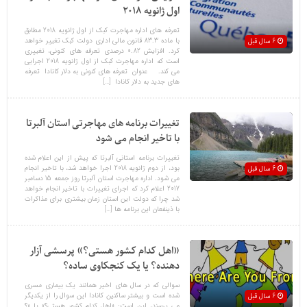
اول ژانویه 2018
تعرفه های اداره مهاجرت کبک از اول ژانویه 2018 مطابق
با ماده 83.3 قانون مالی اداری دولت کبک تغییر خواهد
6 سال قبل
کرد. افزایش 0.82 درصدی تعرفه های کنونی، تغییری
است که اداره مهاجرت کبک از اول ژانویه 2018 اجرایی
می کند. عنوان تعرفه های کنونی به دلار کانادا تعرفه
های جدید به دلار کانادا […]
تغییرات برنامه های مهاجرتی استان آلبرتا
با تاخیر انجام می شود
تغییرات برنامه استانی آلبرتا که پیش از این اعلام شده
بود، از دوم ژانویه 2018 اجرا خواهد شد، با تاخیر انجام
6 سال قبل
می شود. اداره مهاجرت استان آلبرتا روز جمعه 15 دسامبر
2017 اعلام کرد که اجرای تغییرات با تاخیر انجام خواهد
شد چرا که دولت این استان زمان بیشتری برای مذاکرات
با ذینفعان این برنامه ها […]
«اهل کدام کشور هستی؟» پرسشی آزار
دهنده؟ یا یک کنجکاوی ساده؟
سوالی که در سال های اخیر همانند یک بیماری مسری
شده است و بیشتر ساکنین کانادا این سوال را از یکدیگر
6 سال قبل
می پرسند، این است: «اهل کدام کشور هستی؟» یا «؟