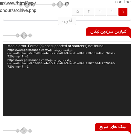
in
on line
var/www/html/wp-
27
ohour/archive.php
5
4
3
2
1
آخرین
کنپارس سرزمین نیکان
نمایشگر
Media error: Format(s) not supported or source(s) not found
دریافت پرونده: https://www.parscanada.com/wp-
ویدیو
content/uploads/2024/03/ade86c2bda9cb3dacd0ad0dd7197636d49576078-
720p.mp4?_=1
دریافت پرونده: https://www.parscanada.com/wp-
content/uploads/2024/03/ade86c2bda9cb3dacd0ad0dd7197636d49576078-
720p.mp4?_=1
لینک های سریع