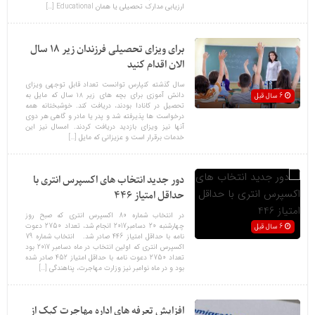
ارزیابی مدارک تحصیلی یا همان Educational […]
برای ویزای تحصیلی فرزندان زیر ۱۸ سال
الان اقدام کنید
سال گذشته کنپارس توانست تعداد قابل توجهی ویزای
دانش آموزی برای بچه های زیر ۱۸ سال که مایل به
6 سال قبل
تحصیل در کانادا بودند، دریافت کند. خوشبختانه همه
درخواست ها پذیرفته شد و پدر یا مادر و گاهی هر دوی
آنها نیز ویزای بازدید دریافت کردند. امسال نیز این
خدمات برقرار است و عزیزانی که مایل […]
دور جدید انتخاب های اکسپرس انتری با
حداقل امتیاز 446
در انتخاب شماره 80 اکسپرس انتری که صبح روز
چهارشنبه 20 دسامبر2017 انجام شد، تعداد 2750 دعوت
6 سال قبل
نامه با حداقل امتیاز 446 صادر شد. انتخاب شماره 79
اکسپرس انتری که اولین انتخاب در ماه دسامبر 2017 بود
تعداد 2750 دعوت نامه با حداقل امتیاز 452 صادر شده
بود و در ماه نوامبر نیز وزارت مهاجرت، پناهندگی […]
افزایش تعرفه های اداره مهاجرت کبک از