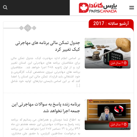
آرشیو سالانه :
2017
جدول تمکن مالی برنامه های مهاجرتی
کبک تغییر کرد
بر اساس اعلام اداره مهاجرت کبک، جدول تمکن مالی
برای متقاضیان برنامه های مهاجرتی این استان تغییر
6 سال قبل
کرد و از اول ژانویه 2018 اجرا خواهد شد. متقاضیان
برنامه های مهاجرتی نیروی متخصص کبک، کارآفرینی و
خود اشتغالی باید قرارداد تمکن مالی این استان را امضا
کنند که بر این اساس بایستی نیازهای اولیه خود شامل
[…]
برنامه زنده پاسخ به سوالات مهاجرتی این
جمعه اجرا نخواهد شد
به اطلاع شما دوستان و همراهان می رسانیم که برنامه
زنده پاسخ به سوالات مهاجرتی این جمعه هشتم دی ماه
6 سال قبل
1396 برابر با 29 دسامبر 2017 اجرا نخواهد شد. این برنامه
به درخواست مخاطبین کنپارس، با حضور علی مختاری،