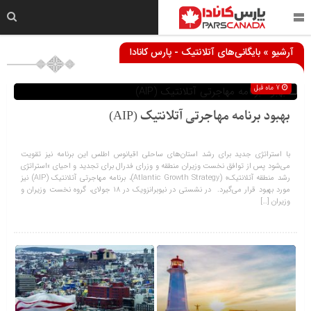
آرشیو » بایگانی‌های آتلانتیک - پارس کانادا
7 ماه قبل
بهبود برنامه مهاجرتی آتلانتیک (AIP)
با استراتژی جدید برای رشد استان‌های ساحلی اقیانوس اطلس این برنامه نیز تقویت
می‌شود پس از توافق نخست وزیران منطقه و وزرای فدرال برای تجدید و احیای «استراتژی
رشد منطقه آتلانتیک» (Atlantic Growth Strategy)، برنامه مهاجرتی آتلانتیک (AIP) نیز
مورد بهبود قرار می‌گیرد. در نشستی در نیوبرانزویک در 18 جولای، گروه نخست وزیران و
وزیران […]