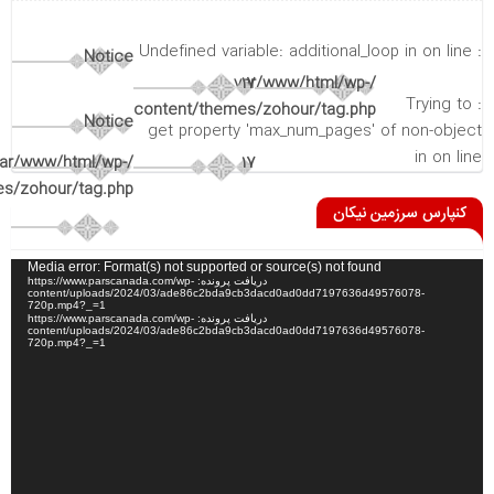
on line
: Undefined variable: additional_loop in
Notice
/var/www/html/wp-
17
: Trying to
content/themes/zohour/tag.php
Notice
get property 'max_num_pages' of non-object
in
on line
var/www/html/wp-
17
s/zohour/tag.php
کنپارس سرزمین نیکان
نمایشگر
Media error: Format(s) not supported or source(s) not found
دریافت پرونده: https://www.parscanada.com/wp-
ویدیو
content/uploads/2024/03/ade86c2bda9cb3dacd0ad0dd7197636d49576078-
720p.mp4?_=1
دریافت پرونده: https://www.parscanada.com/wp-
content/uploads/2024/03/ade86c2bda9cb3dacd0ad0dd7197636d49576078-
720p.mp4?_=1