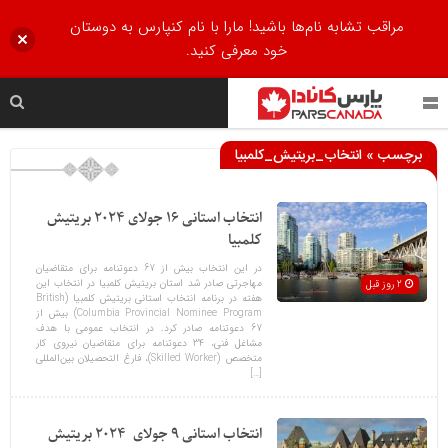
مراقب تشابه نام‌ها باشید! مارا با نام کنپارس به دوستان
خود معرفی کنید.
برچسب » انتخاب_بریتیش_کلمبیا
انتخاب استانی 16 جولای 2024 بریتیش
کلمبیا
در این انتخاب بیش از 67 دعوتنامه برای متقاضیان
مهاجرتی صادر شد استان بریتیش کلمبیا در انتخاب این
2 روز قبل
هفته در برنامه انتخاب استانی بریتیش کلمبیا (British
Columbia Provincial Nominee Program) بیش از
67 دعوتنامه صادر کرد. در انتخاب عمومی با هدف
مشاغل فنی، 34 دعوتنامه برای متقاضیان نیروی کار
متخصص (Skilled Worker)، فارغ التحصیلان بین‌المللی
[…]
انتخاب استانی 9 جولای 2024 بریتیش