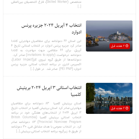
متخصص (Skilled Worker)، فارغ التحصیلان بین‌المللی
[…]
انتخاب 4 آپریل 2024 جزیره پرنس
ادوارد
این استان 66 دعوتنامه برای متقاضیان مهاجرتی کانادا
صادر کرد جزیره پرنس ادوارد در انتخاب استانی تاریخ 4
2 هفته قبل
آپریل، برای 66 متقاضی جهت مهاجرت به کانادا
دعوتنامه درخواست (invitations to apply) صادر کرد.
دعوتنامه‌ها از طریق گروه‌ نیروی کار(Labor Impact)،
اکسپرس انتری در برنامه انتخاب استانی جزیره پرنس
ادوارد (PEI PNP) صادر شد. در طول […]
انتخاب استانی 3 اپریل 2024 بریتیش
کلمبیا
استان بریتیش کلمبیا 83 دعوتنامه برای متقاضیان
مهاجرتی صادر کرد استان بریتیش کلمبیا در انتخاب تاریخ
2 هفته قبل
3 اپریل 2024 از انتخاب‌های هفتگی خود در برنامه
انتخاب استانی بریتیش کلمبیا (British Columbia
Provincial Nominee Program) 83 دعوتنامه صادر
کرد. در انتخاب عمومی با هدف مشاغل فنی، 30 دعوتنامه
از طریق ۵ زیرگروه برنامه انتخاب استانی بریتیش […]