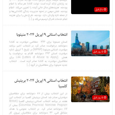
به پارلمان ارائه کرده است دولت کانادا هر ساله با اعلام
بودجه‌، هزینه‌های سال مالی آینده را تعیین می‌کند. اعلام
داغ قبل
بودجه، نقش مهمی در نحوه مدیریت زندگی کانادایی‌ها و
از جمله تازه واردان دارد. بودجه، طرح ملی را برای هزینه
تمام خدمات فدرال ترسیم می‌کند و […]
انتخاب استانی 9 اپریل 2024 منیتوبا
استان منیتوبا برای 363 متقاضی مهاجرت به کانادا
دعوتنامه درخواست صادر کرد در انتخاب اخیر برنامه
مهاجرت استانی منیتوبا (MPNP) در تاریخ 9 اپریل، اداره
5 روز قبل
مهاجرت استان 363 دعوتنامه اقدام به درخواست یا
همان LAA (Letters of Advice to Apply) برای
متقاضیان مهاجرت به کانادا صادر کرده است. انتخاب
جدید منیتوبا برای متقاضیان در گروه […]
انتخاب استانی 9 اپریل 2024 بریتیش
کلمبیا
در این انتخاب بیش از 87 دعوتنامه برای متقاضیان
مهاجرتی صادر شد استان بریتیش کلمبیا در انتخاب این
5 روز قبل
هفته در برنامه انتخاب استانی بریتیش کلمبیا (British
Columbia Provincial Nominee Program) بیش از
87 دعوتنامه صادر کرد. در انتخاب عمومی با هدف
مشاغل فنی، 46 دعوتنامه برای متقاضیان نیروی کار