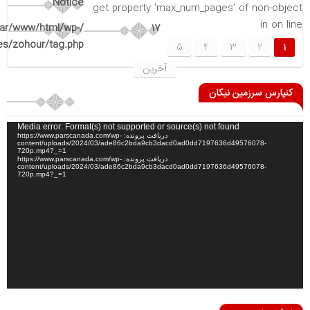
Notice
get property 'max_num_pages' of non-object
in
on line
var/www/html/wp-
17
s/zohour/tag.php
5
4
3
2
1
آخرین
کنپارس سرزمین نیکان
نمایشگر
Media error: Format(s) not supported or source(s) not found
دریافت پرونده: https://www.parscanada.com/wp-
ویدیو
content/uploads/2024/03/ade86c2bda9cb3dacd0ad0dd7197636d49576078-
720p.mp4?_=1
دریافت پرونده: https://www.parscanada.com/wp-
content/uploads/2024/03/ade86c2bda9cb3dacd0ad0dd7197636d49576078-
720p.mp4?_=1