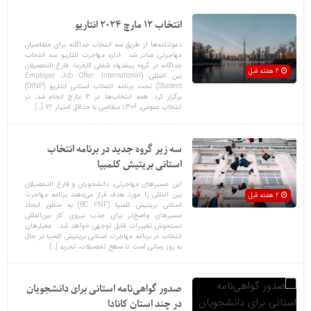
انتخاب 12 مارچ 2024 انتاریو
دعوتنامه‌ها از طریق سه انتخاب جداگانه برای متقاضیان
مهاجرتی صادر شد اداره مهاجرت انتاریو سه انتخاب
جداگانه در گروه پیشنهاد شغلی کارفرما: فارغ التحصیلان
2 هفته قبل
بین المللی (Employer Job Offer: International
Student) تحت برنامه انتخاب استانی انتاریو (OINP)
برگزار کرد. همه انتخاب‌ها در 12 مارچ انجام شد. در
انتخاب عمومی، 1.306 متقاضی با حداقل امتیاز 72 […]
سه زیر گروه جدید در برنامه انتخاب
استانی بریتیش کلمبیا
این مسیرهای مهاجرتی، دانشجویان و فارغ التحصیلان
بین المللی را مورد هدف قرار می‌دهند برنامه مهاجرت
2 هفته قبل
استانی بریتیش کلمبیا (BC PNP) به منظور ایجاد
مسیرهای واضح‌تر برای جذب نیروی کار بین‌المللی
دستخوش تغییرات قابل توجهی خواهد شد. معیارهای
انتخاب در برنامه مهاجرت استانی بریتیش کلمبیا در حال
به روز رسانی است تا سطح تحصیلات، تجربه […]
صدور گواهی‌نامه استانی برای دانشجویان
در چند استان کانادا