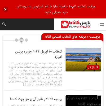
مراقب تشابه نام‌ها باشید! مارا با نام کنپارس به دوستان
خود معرفی کنید.
برچسب » برنامه های انتخاب استانی کانادا
انتخاب 18 آپریل 2024 جزیره پرنس
ادوارد
این استان 82 دعوتنامه برای متقاضیان مهاجرتی کانادا
صادر کرد جزیره پرنس ادوارد در انتخاب استانی تاریخ 18
داغ قبل
آپریل، برای 82 متقاضی جهت مهاجرت به کانادا
دعوتنامه درخواست (invitations to apply) صادر کرد.
دعوتنامه‌ها از طریق گروه‌ نیروی کار(Labor Impact)و
اکسپرس انتری در برنامه انتخاب استانی جزیره پرنس
ادوارد (PEI PNP) صادر شد. در طول […]
بودجه 2024 و تاثیر آن بر مهاجرت کانادا
کریستیا فریلند، وزیر دارایی کانادا، بودجه فدرال 2024 را