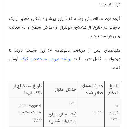
فرانسه بودند.
گروه دوم متقاضیانی بودند که دارای پیشنهاد شغلی معتبر از یک
کارفرما در خارج از کلانشهر مونترال و حداقل سطح ۷ در مکالمه
زبان فرانسه بودند.
متقاضیان پس از دریافت دعوتنامه 60 روز فرصت دارند تا
درخواست کامل خود را به
برنامه نیروی متخصص کبک
ارسال
کنند.
تاریخ
دعوتنامه‌های
تاریخ استخراج از
حداقل امتیاز
انتخاب
صادر شده
بانک آریما
613
8
5 فوریه 2024،
فوریه
1.034
ساعت 05:25
(متقاضیان دارای
2024
صبح
پیشنهاد شغلی)