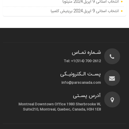
انتخاب استانی 9 اپریل 2024 منیتوبا
انتخاب استانی 9 اپریل 2024 بریتیش کلمبیا
شـماره تمـاس
Tel: +1(514) 700-2612
پسـت الـکترونیـکی
info@parscanada.com
آدرس پسـتی
Montreal Downtown Office 1980 Sherbrooke W,
Suite210, Montreal, Quebec, Canada, H3H 1E8