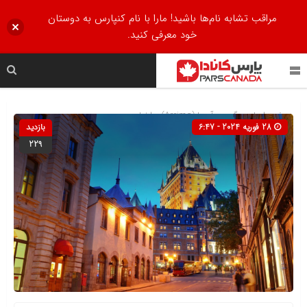
مراقب تشابه نام‌ها باشید! مارا با نام کنپارس به دوستان
خود معرفی کنید.
صفحه اصلی
» گروه »
آریما (Arrima)
»
اخبار
28 فوریه 2024 - 6:47
بازدید
229