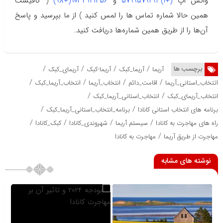
واتس اپ
(+1)5799579293
و
9034941456(+98)
( کافیست
همین حالا شماره تماس ها را لمس کنید ) از ما بپرسید و پاسخ
آن‌ها را از طریق همین شماره‌ها دریافت کنید.
/
/
/
/
برچسب ها
آریما
آریما_کبک
آریما-کبک
آریمای_کبک
/
/
/
/
اتتخاب_استانی_آریما
اقامت_دائم
انتخاب_آریما
انتخاب_آریما_کبک
/
/
انتخاب_آریمای_کبک
انتخاب_استانی_آریما_کبک
/
/
برنامه های انتخاب استانی کانادا
برنامه_انتخاب_استانی_آریما_کبک
/
/
/
/
راه های مهاجرت به کانادا
سیستم آریما
شهروندی_کانادا
کبک_کانادا
/
مهاجرت از طریق آریما
مهاجرت به کانادا
نوشته های مشابه