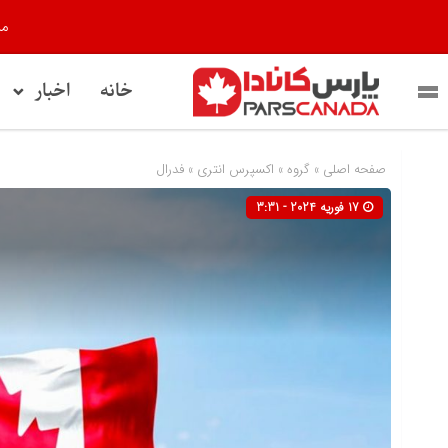
مر
خانه
اخبار
صفحه اصلی
» گروه »
اکسپرس انتری
»
فدرال
17 فوریه 2024 - 3:31