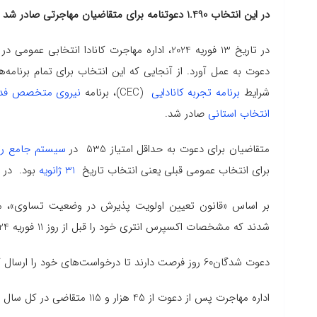
در این انتخاب 1.490 دعوتنامه برای متقاضیان مهاجرتی صادر شد
دعوت به عمل آورد. از آنجایی که این انتخاب برای تمام برنام
شرایط
برنامه تجربه کانادایی
(CEC)، برنامه
نیروی متخصص فدر
انتخاب استانی
صادر شد.
متقاضیان برای دعوت به حداقل امتیاز 535 در
سیستم جامع رتب
برای انتخاب عمومی قبلی یعنی انتخاب تاریخ
31 ژانویه
بود. در انتخاب 31 ژانویه 
بر اساس «قانون تعیین اولویت پذیرش در وضعیت تساوی»، متقا
‌شدند که مشخصات اکسپرس انتری خود را قبل از روز 11 فوریه 2024، ساعت 15:26 (UTC) ثبت کرده بودند.
دعوت شدگان60 روز فرصت دارند تا درخواست‌های خود را ارسال کنند که طبق استاندارد شش ماهه به آنها رسیدگی شود.
اداره مهاجرت پس از دعوت از 45 هزار و 115 متقاضی در کل سال 2022، 110 هزار و 266 دعوتنامه را در سال 2023 صادر کرد.