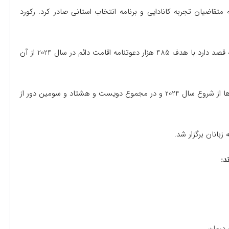
 هزار و 431 دعوتنامه را در سال 2021 برای همه متقاضیان تجربه کانادایی و برنامه انتخاب استانی صادر کرد. رکورد
کانادا برای سال 2023 رکورد 465 هزار مهاجر را تعیین کرده بود که قصد دارد با هدف 485 هزار دعوتنامه اقامت دائم در سال 2024 از آن
انتخاب 13 فوریه چهارمین انتخاب اکسپرس انتری در همه برنامه‌ها از شروع سال 2024 و در مجموع دویست و هشتاد و سومین دور از
بانان برگزار شد.
د:
 درمان