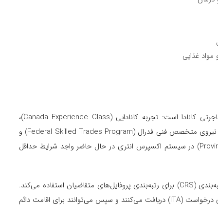
مواد غذایی
اکسپرس انتری سیستم مدیریت درخواست برای سه برنامه مهاجرتی کانادا است: تجربه کانادایی (Canada Experience Class)،
نیروی متخصص فدرال (Federal Skilled Worker Program) و نیروی متخصص فنی فدرال (Federal Skilled Trades Program) و
متقاضیان برنامه انتخاب استانی (Provincial Nomination Programs) در سیستم اکسپرس انتری در حال حاضر واجد شرایط حداقل
اکسپرس انتری از یک سیستم مبتنی بر امتیاز، سیستم جامع رتبه‌بندی (CRS) برای رتبه‌بندی پروفایل‌های متقاضیان استفاده می‌کند.
متقاضیانی که بیشترین امتیاز را کسب کرده‌اند یک دعوتنامه برای درخواست (ITA) دریافت می‌کنند و سپس می‌توانند برای اقامت دائم