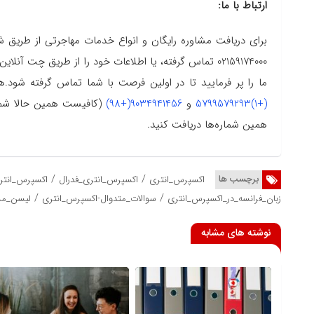
ارتباط با ما:
02159174000 تماس گرفته، یا اطلاعات خود را از طریق چت آنلاین سایت یا دایرکت اینستاگرام ارسال کنید و یا اینکه
ما را پر فرمایید تا در اولین فرصت با شما تماس گرفته شود
(+1)5799579293
و
9034941456(+98)
(کافیست همین حالا شماره
همین شماره‌ها دریافت کنید.
/
/
برچسب ها
اکسپرس_انتری
اکسپرس_انتری_فدرال
اکسپرس_انتری
/
/
زبان_فرانسه_در_اکسپرس_انتری
سوالات_متدوال-اکسپرس_انتری
لیسن_مش
نوشته های مشابه