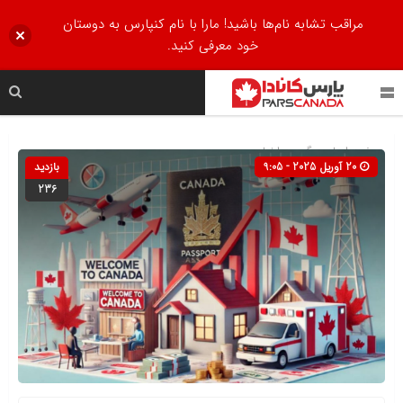
مراقب تشابه نام‌ها باشید! مارا با نام کنپارس به دوستان
خود معرفی کنید.
صفحه اصلی
» گروه »
اخبار
20 آوریل 2025 - 9:05
بازدید
236