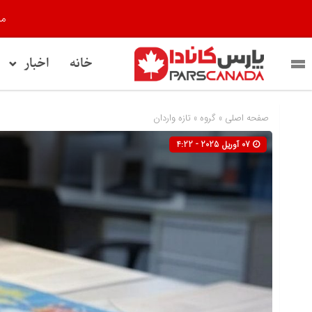
مر
خانه
اخبار
صفحه اصلی
» گروه »
تازه واردان
07 آوریل 2025 - 4:22