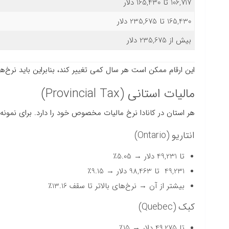
106,717 تا 165,430 دلار
165,430 تا 235,675 دلار
بیش از 235,675 دلار
این ارقام ممکن است هر سال کمی تغییر کند، بنابراین باید نرخ‌های به‌روز ما
مالیات استانی (Provincial Tax)
هر استان در کانادا نرخ مالیات مخصوص خود را دارد. برای نمونه:
انتاریو (Ontario)
تا 49,231 دلار → 5.05٪
49,231 تا 98,463 دلار → 9.15٪
بیشتر از آن → نرخ‌های بالاتر تا سقف 13.16٪
کبک (Quebec)
تا 49,275 دلار → 15٪