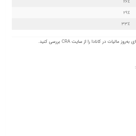
26٪
29٪
33٪
لیات در کانادا را از سایت CRA بررسی کنید.