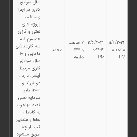
سال سوابق
کاری در اجرا
و ساخت
پروژه های
نفتی و گازی
همسرم ترم
11/6/2024
11/6/2024
7 ساعت
سه کارشناشی
8:08:18
9:14:41
و 33
محمد
مامایی و 10
PM
PM
دقیقه
سال سوابق
کاری مرتبط
آیلس دارد ،
دو فرزند و
12000 دلار
سرمایه فعلی
قصد مهاجرت
به کانادا ،
لطفا راهنمایی
کنید از چه
طریق میشود