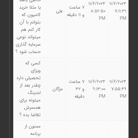
خاصی باشد
11/6/2024
11/6/2024
7 ساعت
یا مثلا خرید
7:11:31
8:52:50
علی
و 11 دقیقه
کامیون که
PM
PM
بتوانم با آن
کار کنم هم
میتواند نوعی
سرمایه گذاری
حساب شود ؟
کسی که
ویزای
تحصیلی داره
11/6/2024
11/6/2024
7 ساعت
چقدر بعد از
7:55:49
9:13:00
و 32
مژگان
لندینگ
PM
PM
دقیقه
میتونه برای
همسرش
تقاضا بده ؟
ممنون از
برنامه