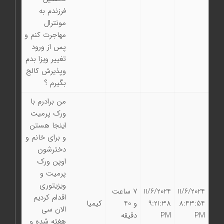
فرزندم به
مونترال
مهاجرت کنم و
پس از ورود
تغییر ویزا بدم
وپذیرش کالج
بگیرم ؟
من برادرم با
ورک پرمیت
اینجا هستن
و برای خانم و
دخترشون
اوپن ورک
پرمیت و
ویزیتوری
11/6/2024
11/6/2024
7 ساعت
اقدام کردیم
8:43:54
9:21:38
و 40
کیمیا
الان سی
PM
PM
دقیقه
هغته شده و