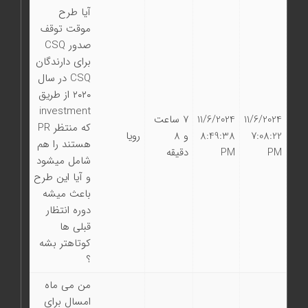
آيا طرح
موقت توقف
صدور CSQ
براى دارندگان
CSQ در سال
٢٠٢٠ از طريق
investment
11/6/2024
11/6/2024
7 ساعت
كه منتظر PR
7:08:22
8:49:38
و 8
رويا
هستند را هم
PM
PM
دقیقه
شامل ميشود
و آيا اين طرح
باعث ميشه
دوره انتظار
قبلى ها
كوتاهتر بشه
؟
من می ماه
امسال برای