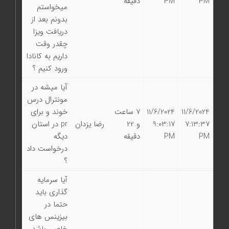
PM
PM
دقیقه
میخواستم
بدونم بعد از
دریافت ویزا
چقدر وقت
داریم به کانادا
ورود کنیم ؟
آیا میشه در
مونترال درس
11/6/2024
11/6/2024
7 ساعت
خوند و برای
7:13:37
9:03:17
و 22
رضا یزدان
pr در استان
PM
PM
دقیقه
دیگه
درخواست داد
؟
آیا سرمایه
گذاری باید
حتما در
بیزینس های