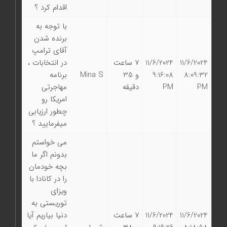
اقدام کرد ؟
با توجه به
برنده شدن
آقای ترامپ
11/6/2024
11/6/2024
7 ساعت
در انتخابات ،
8:09:32
9:16:08
و 35
Mina S
برنامه
PM
PM
دقیقه
مهاجرتی
امریکا رو
چطور ارزیابی
میفرمایید ؟
می خواستم
بدونم اگر ما
بچه خودمان
را در کانادا با
ویزای
توریستی به
11/6/2024
11/6/2024
7 ساعت
دنیا بیاریم آیا