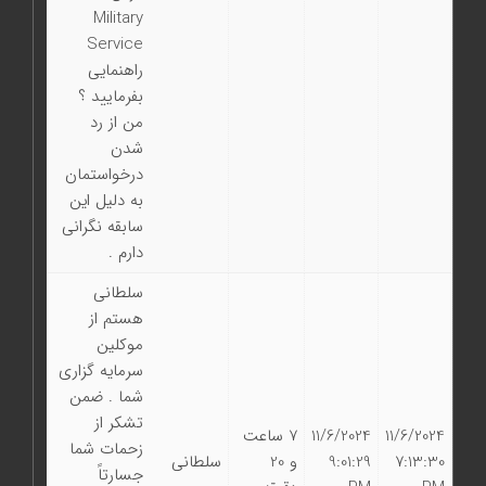
Military
Service
راهنمایی
بفرمایید ؟
من از رد
شدن
درخواستمان
به دلیل این
سابقه نگرانی
دارم .
سلطانی
هستم از
موکلین
سرمایه گزاری
شما . ضمن
تشکر از
11/6/2024
11/6/2024
7 ساعت
زحمات شما
7:13:30
9:01:29
و 20
سلطانی
جسارتاً