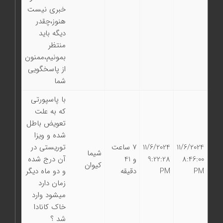
خبری نیست
هنوز،چقدر
دیگه باید
منتظر
بمونیم،ممنون
از پاسخگویی
شما
با پاسپورتی
که به علت
تعویض باطل
شده و ویزا
11/6/2024
11/6/2024
7 ساعت
توریستی در
شیما
8:46:00
9:22:28
و 41
آن درج شده
کیوان
PM
PM
دقیقه
و دو ماه دیگر
زمان دارد
میشود وارد
خاک کانادا
شد ؟