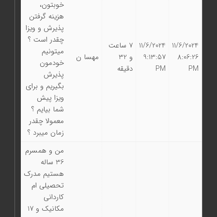
خوبتون،
هزینه گرفتن
پذیرش و ویزا
چقدر است ؟
11/6/2024
11/6/2024
7 ساعت
میتونیم
8:06:26
9:13:57
و 32
مهسا ن
خودمون
PM
PM
دقیقه
پذیرش
بگیریم و برای
ویزا پیش
شما بیایم ؟
معمولا چقدر
زمان میبرد ؟
من و همسرم
36 ساله
هستیم مدرک
تحصیلی ام
کاردانی
مکانیک و 17