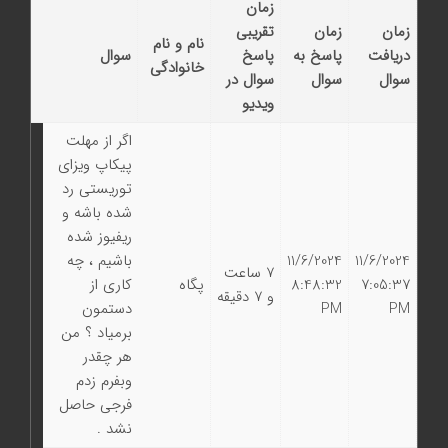
زمان
زمان
زمان
تقریبی
نام و نام
دریافت
پاسخ به
پاسخ
سوال
خانوادگی
سوال
سوال
سوال در
ویدیو
اگر از مهلت
پیکاپ ویزای
توریستی رد
شده باشه و
ریفیوز شده
11/6/2024
11/6/2024
باشیم ، چه
7 ساعت
7:05:37
8:48:32
پگاه
کاری از
و 7 دقیقه
PM
PM
دستمون
برمیاد ؟ من
هر چقدر
وبفرم زدم
فرجی حاصل
نشد .