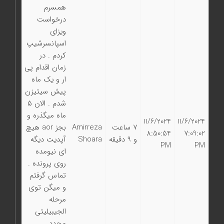
همسرم
درخواست
ویزای
اسپانسرشیپ
کردم . در
زمان اقدام پی
ار و یک ماه
پیش سیتیزن
شدم . الان ۵
ماه میگذره و
11/6/2024
11/6/2024
7 ساعت
Amirreza
بجز aor هیچ
8:50:54
7:09:02
و 9 دقیقه
Shoara
آپدیت دیگه
PM
PM
ای نیومده
روی پرونده .
تماس گرفتم
و میگن توی
مرحله
الجیبیلیتی
مجدد