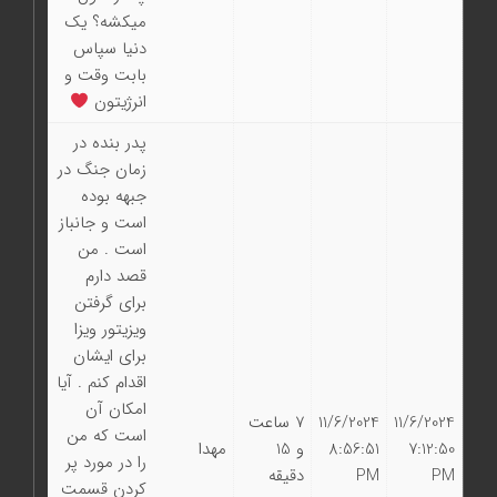
میکشه؟ یک
دنیا سپاس
بابت وقت و
انرژیتون
پدر بنده در
زمان جنگ در
جبهه بوده
است و جانباز
است . من
قصد دارم
برای گرفتن
ویزیتور ویزا
برای ایشان
اقدام کنم . آیا
امکان آن
11/6/2024
11/6/2024
7 ساعت
است که من
7:12:50
8:56:51
و 15
مهدا
را در مورد پر
PM
PM
دقیقه
کردن قسمت