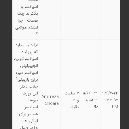
اسپانسر و
بگکراند چک
هست . چرا
اینقدر طولانی
؟
آیا دلیلی داره
که پرونده
اسپانسرشیپ،
الجیبیلیتی
اسپانسر میره
برای بازبینی؟
جناب دکتر
11/6/2024
11/6/2024
7 ساعت
این روزها
Amirreza
7:11:52
8:54:21
و 13
پروسه
Shoara
PM
PM
دقیقه
اسپانسر
همسر برای
ایرانی ها
چقدر طول