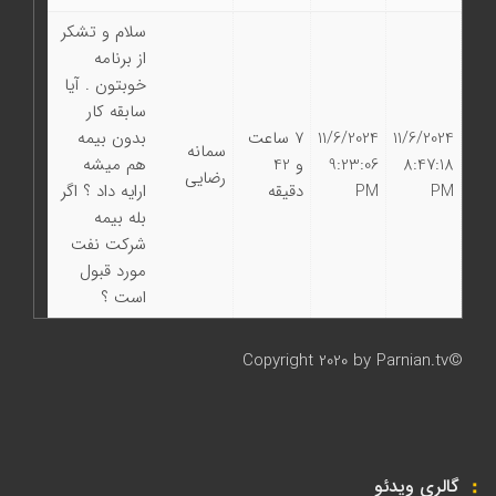
سلام و تشکر
از برنامه
خوبتون . آیا
سابقه کار
11/6/2024
11/6/2024
7 ساعت
بدون بیمه
سمانه
8:47:18
9:23:06
و 42
هم میشه
رضایی
PM
PM
دقیقه
ارایه داد ؟ اگر
بله بیمه
شرکت نفت
مورد قبول
است ؟
©Copyright 2020 by Parnian.tv
گالری ویدئو