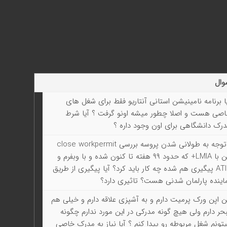
وال
ا برنامه نامینیشن استانی آنتاریو فقط برای شغل های
صی هست و اصلا چطور میشه اونو گرفت ؟ آیا شرط
رک دانشگاهی برای اون وجود داره ؟
باتوجه به طولانی شدن پروسه بررسی close workpermit
من با LMIA+ که حدود ۹۹ هفته تا کنون شده و با وبفرم و
ATIP پیگیری هم شده چه کار باید کرد؟ آیا پیگیری از طریق
اینده پارلمان شدنی هست؟ تاثیری دارد؟
 اپن ورک پرمیت دارم و به آشپزی علاقه دارم و خیلی هم
حر دارم ولی هیچ گونه مدرکی در این مورد ندارم چگونه
تونم شغل مربوطه رو پیدا کنم ؟ آیا نیاز به مدرک خاصی