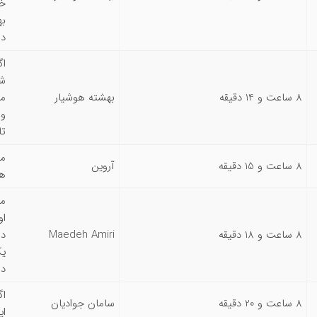
خو
به
دا
اگ
شو
8 ساعت و 14 دقیقه
بهشته هوشیار
مش
ور
تا
من
8 ساعت و 15 دقیقه
آروین
هس
من
او
8 ساعت و 18 دقیقه
Maedeh Amiri
یک
در
اگ
8 ساعت و 20 دقیقه
سامان جوادیان
ای