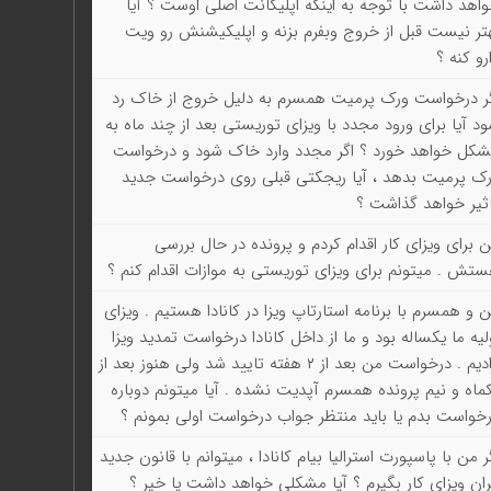
اهد داشت با توجه به اینکه اپلیکانت اصلی اوست ؟ آیا
تر نیست قبل از خروج وبفرم بزنه و اپلیکیشنش رو ویت
رو کنه ؟
ر درخواست ورک پرمیت همسرم به دلیل خروج از خاک رد
د آیا برای ورود مجدد با ویزای توریستی بعد از چند ماه به
کل خواهد خورد ؟ اگر مجدد وارد خاک شود و درخواست
ک پرمیت بدهد ، آیا ریجکتی قبلی روی درخواست جدید
ثیر خواهد گذاشت ؟
 برای ویزای کار اقدام کردم و پرونده در حال بررسی
تش . میتونم برای ویزای توریستی به موازات اقدام کنم ؟
 و همسرم با برنامه استارتاپ ویزا در کانادا هستیم . ویزای
لیه ما یکساله بود و ما از داخل کانادا درخواست تمدید ویزا
دادیم . درخواست من بعد از ۲ هفته تایید شد ولی هنوز بعد از
ماه و نیم پرونده همسرم آپدیت نشده . آيا میتونم دوباره
خواست بدم یا باید منتظر جواب درخواست اولی بمونم ؟
ر من با پاسپورت استرالیا بیام کانادا ، میتوانم با قانون جدید
ران ویزای کار بگیرم ؟ آیا مشکلی خواهد داشت یا خیر ؟