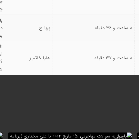
چه
با
8 ساعت و 36 دقیقه
پریا ح
دا
بر
اگ
ام
8 ساعت و 37 دقیقه
هلیا خاتم ز
؟ 
هن