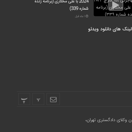
2024 با علی مختاری (برنامه زنده
شماره 339)
1 ماه قبل
لینک های دانلود ویدئو
پ
پ