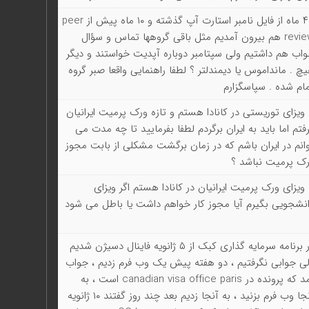
۴۸ ماه از فایل نامبر استارت آپ گذشته و ۱۰ ماه پیش از peer
review هم بیرون آمدیم مثل باقی گروهها تماس و سؤال
اب هم داشتیم ولی سپتامبر دوباره آپدیت خواستند و دیگر
چ . مانداموس یا دیمندلتر ؟ لطفا راهنمایی واقعا صبر گروه
ام شده . سپاسگزارم
 ویزای توریستی در کانادا هستم و تازه ورک پرمیت ایرانیان
فتم اما باید به ایران برگردم لطفا بفرمایید تا چه مدت می
انم در ایران باشم که در زمان برگشت مشکلی از بابت مجوز
ک پرمیت نباشد ؟
 ویزای ورک پرمیت ایرانیان در کانادا هستم اگر ویزای
نشجویی بگیرم آیا مجوز کار خواهم داشت یا باطل می شود
در برنامه سرمایه گذاری کبک از ۵ ژانویه فاینال دسیژن شدیم
ی جوابی نگرفتیم ، دو هفته پیش یک وب فرم زدیم ، جواب
آمد که پرونده در canadian visa office paris است ، به
آنجا وب فرم بزنید ، به آنجا زدیم بعد چند روز گفتند ۱۰ ژانویه