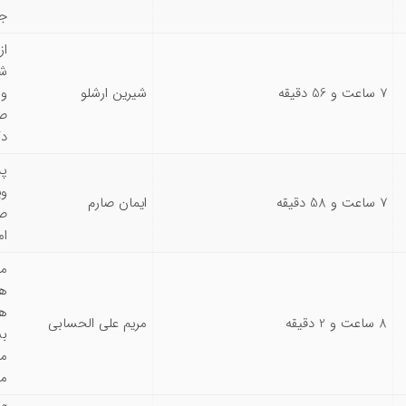
جه
از
7 ساعت و 56 دقیقه
شیرین ارشلو
ون
صا
دک
پس
وی
7 ساعت و 58 دقیقه
ایمان صارم
ام
هس
8 ساعت و 2 دقیقه
مریم علی الحسابی
بش
مش
می