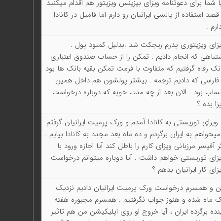
ا شما برای دعوتنامه ویزای بیزینس ویزیتور هم اقدام میکنید
قصد استفاده از پالسی ایرانیان رو دارم اما فامیل در کانادا
ارم .
زای ویزیتوری پدرم ریجکت شد .بدلیل کمبود پول .
تباهی که انجام دادیم : تمکن را از حساب صندوق اعتباری
نک رفاه گرفتیم که متفاوت با فرمت تمکن بقیه بانک ها بود
فارسی که دادیم ترجمه . بیشتر پولشون هم داخل همین
اب بود . الان بعد از چه مدت خوبه که دوباره درخواست
زا بده ؟
 ویزای توریستی به کانادا آمدم و ورک پرمیت ایرانیان گرفتم
میخواهم به ایران برگردم و ده ماه بعد مجدد به کانادا بیایم .
ر آفیسر مرزبانی ویزای کارم را باطل کند آیا اجازه ورود با
زای توریستی خواهم داشت . آیا دوباره میتوانم درخواست
زای کار ایرانیان بدهم ؟
 و همسرم درخواست ورک پرمیت ایرانیان دادیم نزدیک
 ماه شده و هنوز جواب نگرفتیم . همسرم مجبوره هفته
نده برگرده ایران ، آیا خروج او روی اپلیکیشن من هم تاثیر