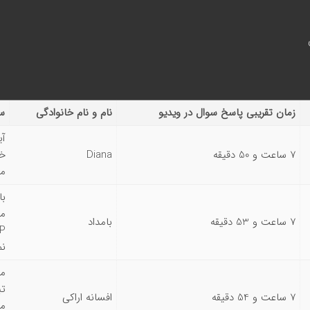
زمان تقریبی پاسخ سوال در ویدیو
نام و نام خانوادگی
س
آی
7 ساعت و 50 دقیقه
Diana
خا
مد
7 ساعت و 53 دقیقه
بامداد
نم
من
تب
7 ساعت و 54 دقیقه
افسانه اراکی
می