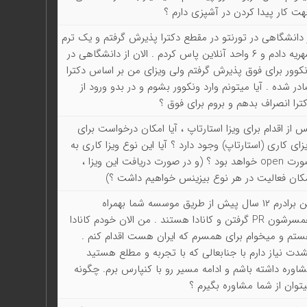
ت کار پیدا کردن در آشپزی دارم ؟
 دانشگاهی در تورنتو در مقطع دکترا پذیرش گرفتم و یک ترم
شهریه دادم و ۶ واحد آنلاین پاس کردم . الان از دانشگاهی در
کوور برای فوق پذیرش گرفتم ولی ویزای من بر اساس دکترا
در شده . آیا میتونم وارد ونکوور بشوم و در بدو ورود از
ترا انصراف بدهم و بروم برای فوق ؟
 از اقدام برای ویزا استارتاپ ، آیا امکان درخواست برای
زای کاری (استارتاپ) وجود دارد ؟ آیا این نوع ویزا کاری به
صورت open خواهد بود ؟ (و در صورت دریافت این ویزا ،
کان فعالیت در هر نوع بیزینس خواهیم داشت ؟)
من برادرم ۱۲ سال پیش از طریق موسسه شما بهمراه
همسرشون PR گرفتن و کانادا هستند . من الان خودم کانادا
تم و میخوام برای همسرم که ایران هست اقدام کنم .
دت نیاز دارم با جنابعالی که با تجربه و مطلع هستید
اوره داشته باشم و ادامه مسیر رو با کنپارس برم. چگونه
توان از شما مشاوره بگیرم ؟